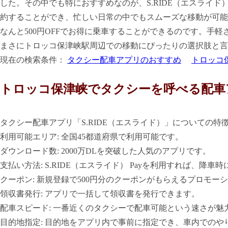
した。その中でも特におすすめなのが、S.RIDE（エスライ
約することができ、忙しい日常の中でもスムーズな移動が可能
なんと500円OFFでお得に乗車することができるのです。手軽
まさにトロッコ保津峡駅周辺での移動にぴったりの選択肢と言
現在の検索条件：
タクシー配車アプリのおすすめ
トロッコ
トロッコ保津峡でタクシーを呼べる配車
タクシー配車アプリ「S.RIDE（エスライド）」についての特
利用可能エリア: 全国45都道府県で利用可能です。
ダウンロード数: 2000万DLを突破した人気のアプリです。
支払い方法: S.RIDE（エスライド） Payを利用すれば、
クーポン: 新規登録で500円分のクーポンがもらえるプロモ
領収書発行: アプリで一括して領収書を発行できます。
配車スピード: 一番近くのタクシーで配車可能という速さが魅
目的地指定: 目的地をアプリ内で事前に指定でき、車内でのや