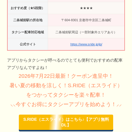
おすすめ度（★5段階）
★★★★
二条城前駅の所在地
〒604-8301 京都市中京区二条城町
タクシー配車対応地域
二条城前駅周辺（一部対象外エリアあり）
公式サイト
https://www.sride.jp/jp/
アプリからタクシーが呼べるのでとても便利でおすすめの配車
アプリなんですよね！
2026年7月22日最新！クーポン進呈中！
暑い夏の移動を涼しく！S.RIDE（エスライド）
をつかってタクシーを楽々配車！
⸜⸜今すぐお得にタクシーアプリを始めよう！⸝⸝
S.RIDE（エスライド）はこちら♪【アプリ無料
DL】