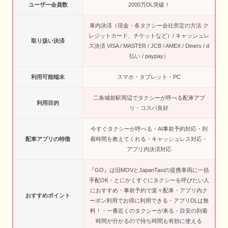
ユーザー会員数
2000万DL突破！
車内決済（現金・各タクシー会社所定の方法 ク
レジットカード、チケットなど）/ キャッシュレ
取り扱い決済
ス決済 VISA / MASTER / JCB / AMEX / Diners / d
払い / paypay）
利用可能端末
スマホ・タブレット・PC
二条城前駅周辺でタクシーが呼べる配車アプ
利用目的
リ・コスパ良好
今すぐタクシーが呼べる・AI事前予約対応・到
配車アプリの特徴
着時間を教えてくれる・キャッシュレス対応・
アプリ内決済対応
『GO』は旧MOVとJapanTaxiの提携車両に一括
手配OK・とにかくすぐにタクシーを呼びたい人
におすすめ・事前予約で楽々配車・アプリ内ク
おすすめポイント
ーポン利用でお得に利用できる・アプリDLは無
料！・一番近くのタクシーが来る・目安の到着
時間が分かるので待ち時間も有効に使える