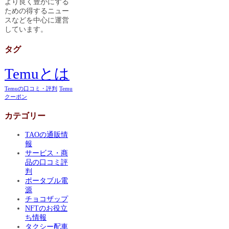
より良く豊かにする
ための得するニュー
スなどを中心に運営
しています。
タグ
Temuとは
Temuの口コミ・評判
Temu
クーポン
カテゴリー
TAOの通販情
報
サービス・商
品の口コミ評
判
ポータブル電
源
チョコザップ
NFTのお役立
ち情報
タクシー配車