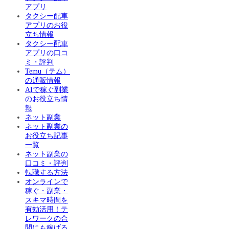
アプリ
タクシー配車
アプリのお役
立ち情報
タクシー配車
アプリの口コ
ミ・評判
Temu（テム）
の通販情報
AIで稼ぐ副業
のお役立ち情
報
ネット副業
ネット副業の
お役立ち記事
一覧
ネット副業の
口コミ・評判
転職する方法
オンラインで
稼ぐ・副業・
スキマ時間を
有効活用！テ
レワークの合
間にも稼げる