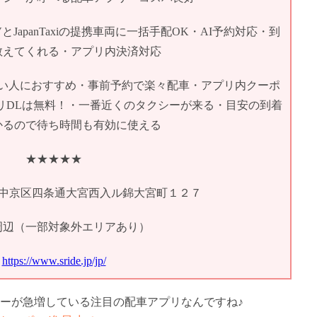
JapanTaxiの提携車両に一括手配OK・AI予約対応・到
教えてくれる・アプリ内決済対応
い人におすすめ・事前予約で楽々配車・アプリ内クーポ
リDLは無料！・一番近くのタクシーが来る・目安の到着
かるので待ち時間も有効に使える
★★★★★
 京都市中京区四条通大宮西入ル錦大宮町１２７
周辺（一部対象外エリアあり）
https://www.sride.jp/jp/
ーが急増している注目の配車アプリなんですね♪