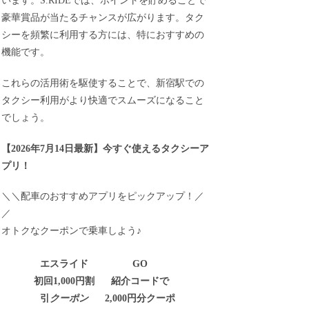
います。S.RIDEでは、ポイントを貯めることで
豪華賞品が当たるチャンスが広がります。タク
シーを頻繁に利用する方には、特におすすめの
機能です。
これらの活用術を駆使することで、新宿駅での
タクシー利用がより快適でスムーズになること
でしょう。
【
2026年7月14日最新
】
今すぐ
使えるタクシーア
プリ！
＼＼配車のおすすめアプリをピックアップ！／
／
オトクなクーポンで乗車しよう♪
エスライド
GO
初回1,000円割
紹介コードで
引
クーポン
2,000円分クーポ