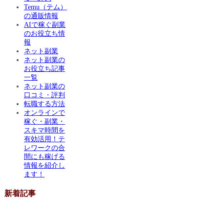
Temu（テム）
の通販情報
AIで稼ぐ副業
のお役立ち情
報
ネット副業
ネット副業の
お役立ち記事
一覧
ネット副業の
口コミ・評判
転職する方法
オンラインで
稼ぐ・副業・
スキマ時間を
有効活用！テ
レワークの合
間にも稼げる
情報を紹介し
ます！
新着記事