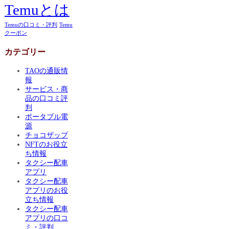
Temuとは
Temuの口コミ・評判
Temu
クーポン
カテゴリー
TAOの通販情
報
サービス・商
品の口コミ評
判
ポータブル電
源
チョコザップ
NFTのお役立
ち情報
タクシー配車
アプリ
タクシー配車
アプリのお役
立ち情報
タクシー配車
アプリの口コ
ミ・評判