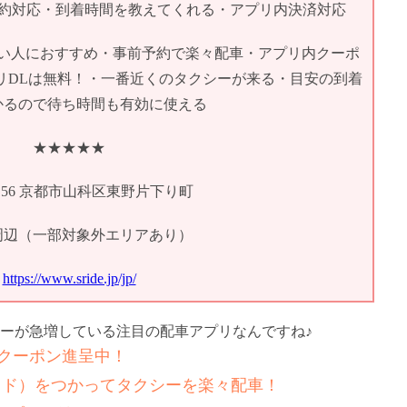
予約対応・到着時間を教えてくれる・アプリ内決済対応
い人におすすめ・事前予約で楽々配車・アプリ内クーポ
リDLは無料！・一番近くのタクシーが来る・目安の到着
かるので待ち時間も有効に使える
★★★★★
-8156 京都市山科区東野片下り町
周辺（一部対象外エリアあり）
https://www.sride.jp/jp/
ーが急増している注目の配車アプリなんですね♪
新！クーポン進呈中！
ライド）をつかってタクシーを楽々配車！