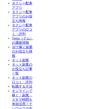
タクシー配車
アプリ
タクシー配車
アプリのお役
立ち情報
タクシー配車
アプリの口コ
ミ・評判
Temu（テム）
の通販情報
AIで稼ぐ副業
のお役立ち情
報
ネット副業
ネット副業の
お役立ち記事
一覧
ネット副業の
口コミ・評判
転職する方法
オンラインで
稼ぐ・副業・
スキマ時間を
有効活用！テ
レワークの合