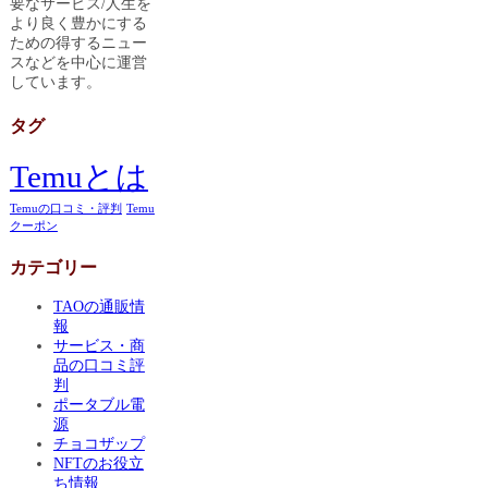
要なサービス/人生を
より良く豊かにする
ための得するニュー
スなどを中心に運営
しています。
タグ
Temuとは
Temuの口コミ・評判
Temu
クーポン
カテゴリー
TAOの通販情
報
サービス・商
品の口コミ評
判
ポータブル電
源
チョコザップ
NFTのお役立
ち情報