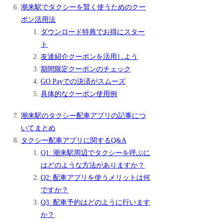
潮来駅でタクシーを賢く使うためのクー
ポン活用法
ダウンロード特典でお得にスター
ト
友達紹介クーポンを活用しよう
期間限定クーポンのチェック
GO Payでの決済がスムーズ
具体的なクーポン使用例
潮来駅のタクシー配車アプリの記事につ
いてまとめ
タクシー配車アプリに関するQ&A
Q1: 潮来駅周辺でタクシーを呼ぶに
はどのような方法がありますか？
Q2: 配車アプリを使うメリットは何
ですか？
Q3: 配車予約はどのように行います
か？