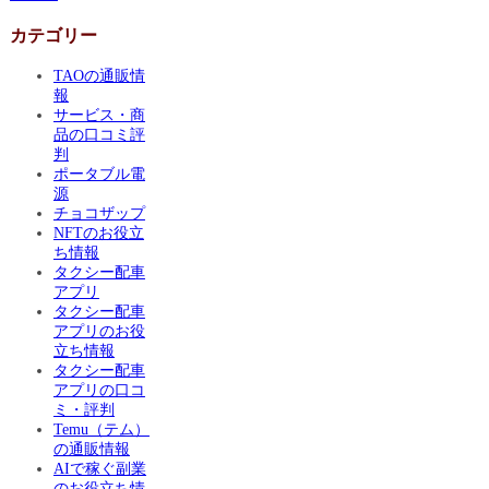
カテゴリー
TAOの通販情
報
サービス・商
品の口コミ評
判
ポータブル電
源
チョコザップ
NFTのお役立
ち情報
タクシー配車
アプリ
タクシー配車
アプリのお役
立ち情報
タクシー配車
アプリの口コ
ミ・評判
Temu（テム）
の通販情報
AIで稼ぐ副業
のお役立ち情