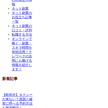
報
ネット副業
ネット副業の
お役立ち記事
一覧
ネット副業の
口コミ・評判
転職する方法
オンラインで
稼ぐ・副業・
スキマ時間を
有効活用！テ
レワークの合
間にも稼げる
情報を紹介し
ます！
新着記事
【軽井沢】タクシー
が来ない？原因と確
実に呼べる予約方法
を徹底解説！