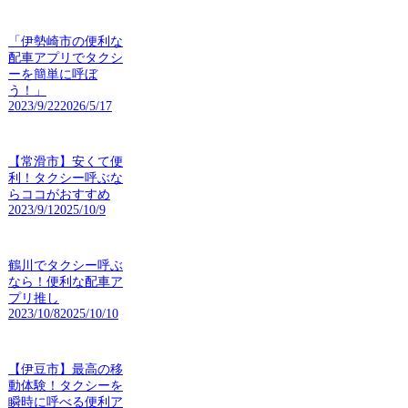
「伊勢崎市の便利な
配車アプリでタクシ
ーを簡単に呼ぼ
う！」
2023/9/22
2026/5/17
【常滑市】安くて便
利！タクシー呼ぶな
らココがおすすめ
2023/9/1
2025/10/9
鶴川でタクシー呼ぶ
なら！便利な配車ア
プリ推し
2023/10/8
2025/10/10
【伊豆市】最高の移
動体験！タクシーを
瞬時に呼べる便利ア