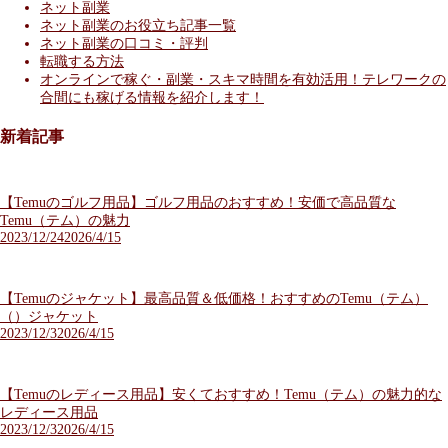
ネット副業
ネット副業のお役立ち記事一覧
ネット副業の口コミ・評判
転職する方法
オンラインで稼ぐ・副業・スキマ時間を有効活用！テレワークの
合間にも稼げる情報を紹介します！
新着記事
【Temuのゴルフ用品】ゴルフ用品のおすすめ！安価で高品質な
Temu（テム）の魅力
2023/12/24
2026/4/15
【Temuのジャケット】最高品質＆低価格！おすすめのTemu（テム）
（）ジャケット
2023/12/3
2026/4/15
【Temuのレディース用品】安くておすすめ！Temu（テム）の魅力的な
レディース用品
2023/12/3
2026/4/15