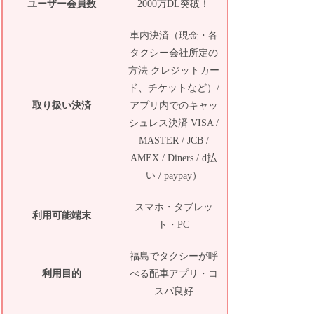
ユーザー会員数
2000万DL突破！
車内決済（現金・各
タクシー会社所定の
方法 クレジットカー
ド、チケットなど）/
取り扱い決済
アプリ内でのキャッ
シュレス決済 VISA /
MASTER / JCB /
AMEX / Diners / d払
い / paypay）
スマホ・タブレッ
利用可能端末
ト・PC
福島でタクシーが呼
利用目的
べる配車アプリ・コ
スパ良好