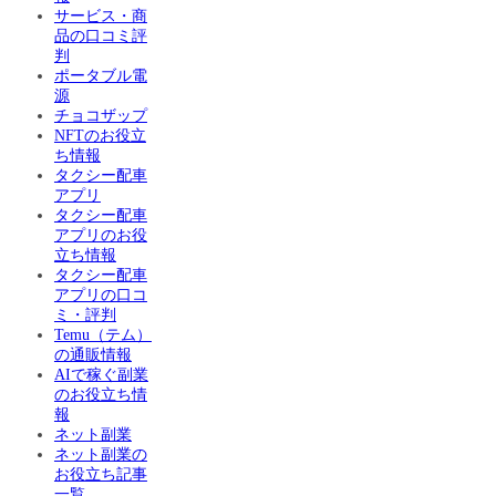
サービス・商
品の口コミ評
判
ポータブル電
源
チョコザップ
NFTのお役立
ち情報
タクシー配車
アプリ
タクシー配車
アプリのお役
立ち情報
タクシー配車
アプリの口コ
ミ・評判
Temu（テム）
の通販情報
AIで稼ぐ副業
のお役立ち情
報
ネット副業
ネット副業の
お役立ち記事
一覧