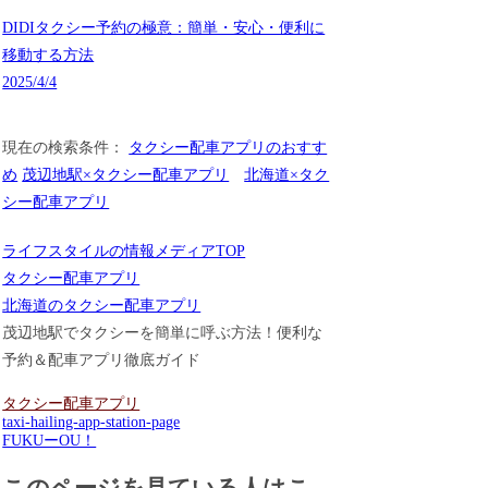
DIDIタクシー予約の極意：簡単・安心・便利に
移動する方法
2025/4/4
現在の検索条件：
タクシー配車アプリのおすす
め
茂辺地駅×タクシー配車アプリ
北海道×タク
シー配車アプリ
ライフスタイルの情報メディアTOP
タクシー配車アプリ
北海道のタクシー配車アプリ
茂辺地駅でタクシーを簡単に呼ぶ方法！便利な
予約＆配車アプリ徹底ガイド
タクシー配車アプリ
taxi-hailing-app-station-page
FUKUーOU！
このページを見ている人はこ