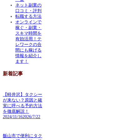
ネット副業の
口コミ・評判
転職する方法
オンラインで
稼ぐ・副業・
スキマ時間を
有効活用！テ
レワークの合
間にも稼げる
情報を紹介し
ます！
新着記事
【軽井沢】タクシー
が来ない？原因と確
実に呼べる予約方法
を徹底解説！
2024/11/16
2026/7/22
飯山市で便利にタク