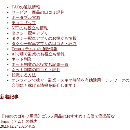
TAOの通販情報
サービス・商品の口コミ評判
ポータブル電源
チョコザップ
NFTのお役立ち情報
タクシー配車アプリ
タクシー配車アプリのお役立ち情報
タクシー配車アプリの口コミ・評判
Temu（テム）の通販情報
AIで稼ぐ副業のお役立ち情報
ネット副業
ネット副業のお役立ち記事一覧
ネット副業の口コミ・評判
転職する方法
オンラインで稼ぐ・副業・スキマ時間を有効活用！テレワークの
合間にも稼げる情報を紹介します！
新着記事
【Temuのゴルフ用品】ゴルフ用品のおすすめ！安価で高品質な
Temu（テム）の魅力
2023/12/24
2026/4/15