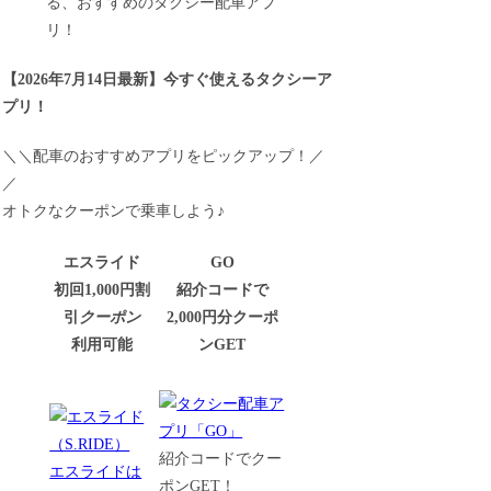
る、おすすめのタクシー配車アプ
リ！
【
2026年7月14日最新
】
今すぐ
使えるタクシーア
プリ！
＼＼配車のおすすめアプリをピックアップ！／
／
オトクなクーポンで乗車しよう♪
エスライド
GO
初回1,000円割
紹介コードで
引
クーポン
2,000円分クーポ
利用可能
ンGET
紹介コードでクー
エスライドは
ポンGET！