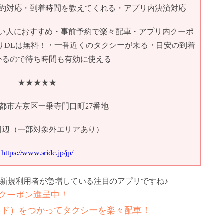
予約対応・到着時間を教えてくれる・アプリ内決済対応
い人におすすめ・事前予約で楽々配車・アプリ内クーポ
リDLは無料！・一番近くのタクシーが来る・目安の到着
かるので待ち時間も有効に使える
★★★★★
京都市左京区一乗寺門口町27番地
周辺（一部対象外エリアあり）
https://www.sride.jp/jp/
新規利用者が急増している注目のアプリですね♪
新！クーポン進呈中！
ライド）をつかってタクシーを楽々配車！