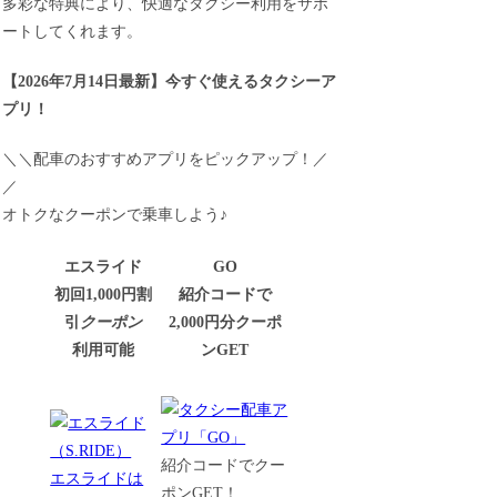
多彩な特典により、快適なタクシー利用をサポ
ートしてくれます。
【
2026年7月14日最新
】
今すぐ
使えるタクシーア
プリ！
＼＼配車のおすすめアプリをピックアップ！／
／
オトクなクーポンで乗車しよう♪
エスライド
GO
初回1,000円割
紹介コードで
引
クーポン
2,000円分クーポ
利用可能
ンGET
紹介コードでクー
エスライドは
ポンGET！