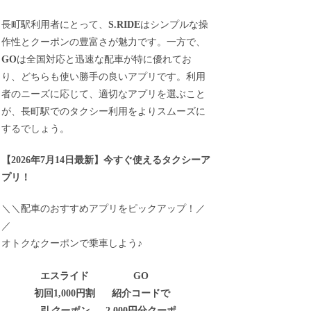
長町駅利用者にとって、
S.RIDE
はシンプルな操
作性とクーポンの豊富さが魅力です。一方で、
GO
は全国対応と迅速な配車が特に優れてお
り、どちらも使い勝手の良いアプリです。利用
者のニーズに応じて、適切なアプリを選ぶこと
が、長町駅でのタクシー利用をよりスムーズに
するでしょう。
【
2026年7月14日最新
】
今すぐ
使えるタクシーア
プリ！
＼＼配車のおすすめアプリをピックアップ！／
／
オトクなクーポンで乗車しよう♪
エスライド
GO
初回1,000円割
紹介コードで
引
クーポン
2,000円分クーポ