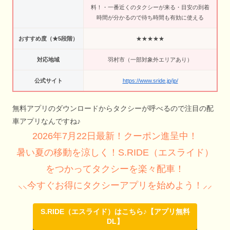
料！・一番近くのタクシーが来る・目安の到着
時間が分かるので待ち時間も有効に使える
おすすめ度（★5段階）
★★★★★
対応地域
羽村市（一部対象外エリアあり）
公式サイト
https://www.sride.jp/jp/
無料アプリのダウンロードからタクシーが呼べるので注目の配
車アプリなんですね♪
2026年7月22日最新！クーポン進呈中！
暑い夏の移動を涼しく！S.RIDE（エスライド）
をつかってタクシーを楽々配車！
⸜⸜今すぐお得にタクシーアプリを始めよう！⸝⸝
S.RIDE（エスライド）はこちら♪【アプリ無料
DL】