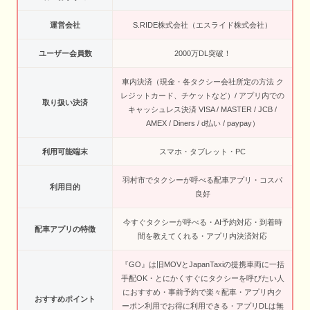
運営会社
S.RIDE株式会社（エスライド株式会社）
ユーザー会員数
2000万DL突破！
車内決済（現金・各タクシー会社所定の方法 ク
レジットカード、チケットなど）/ アプリ内での
取り扱い決済
キャッシュレス決済 VISA / MASTER / JCB /
AMEX / Diners / d払い / paypay）
利用可能端末
スマホ・タブレット・PC
羽村市でタクシーが呼べる配車アプリ・コスパ
利用目的
良好
今すぐタクシーが呼べる・AI予約対応・到着時
配車アプリの特徴
間を教えてくれる・アプリ内決済対応
『GO』は旧MOVとJapanTaxiの提携車両に一括
手配OK・とにかくすぐにタクシーを呼びたい人
におすすめ・事前予約で楽々配車・アプリ内ク
おすすめポイント
ーポン利用でお得に利用できる・アプリDLは無