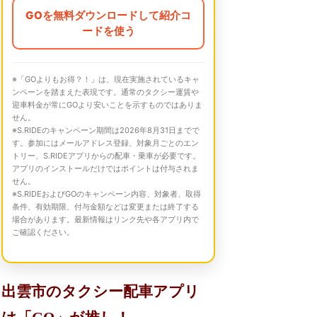
GOを無料ダウンロードして紹介コ
ードを使う
※「GOよりもお得？！」は、現在実施されているキャ
ンペーンを踏まえた表現です。通常のタクシー運賃や
迎車料金が常にGOより安いことを示すものではありま
せん。
※S.RIDEのキャンペーン期間は2026年8月31日までで
す。参加にはメールアドレス登録、対象月ごとのエン
トリー、S.RIDEアプリからの配車・乗車が必要です。
アプリのインストールだけではポイントは付与されま
せん。
※S.RIDEおよびGOのキャンペーン内容、対象者、取得
条件、有効期限、付与金額などは変更または終了する
場合があります。最新情報はリンク先や各アプリ内で
ご確認ください。
出雲市のタクシー配車アプリ