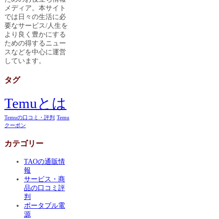
メディア。本サイト
では日々の生活に必
要なサービス/人生を
より良く豊かにする
ための得するニュー
スなどを中心に運営
しています。
タグ
Temuとは
Temuの口コミ・評判
Temu
クーポン
カテゴリー
TAOの通販情
報
サービス・商
品の口コミ評
判
ポータブル電
源