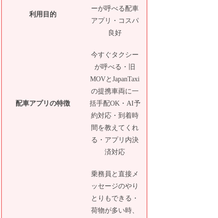
ーが呼べる配車
利用目的
アプリ・コスパ
良好
今すぐタクシー
が呼べる・旧
MOVとJapanTaxi
の提携車両に一
配車アプリの特徴
括手配OK・AI予
約対応・到着時
間を教えてくれ
る・アプリ内決
済対応
乗務員と直接メ
ッセージのやり
とりもできる・
荷物が多い時、