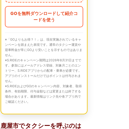
GOを無料ダウンロードして紹介コ
ードを使う
※「GOよりもお得？！」は、現在実施されているキャ
ンペーンを踏まえた表現です。通常のタクシー運賃や
迎車料金が常にGOより安いことを示すものではありま
せん。
※S.RIDEのキャンペーン期間は2026年8月31日までで
す。参加にはメールアドレス登録、対象月ごとのエン
トリー、S.RIDEアプリからの配車・乗車が必要です。
アプリのインストールだけではポイントは付与されま
せん。
※S.RIDEおよびGOのキャンペーン内容、対象者、取得
条件、有効期限、付与金額などは変更または終了する
場合があります。最新情報はリンク先や各アプリ内で
ご確認ください。
鹿屋市でタクシーを呼ぶのは