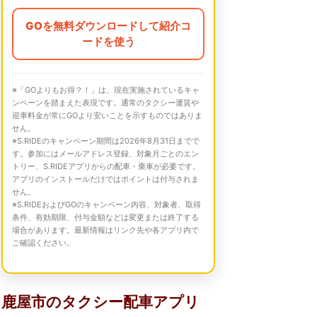
GOを無料ダウンロードして紹介コ
ードを使う
※「GOよりもお得？！」は、現在実施されているキャ
ンペーンを踏まえた表現です。通常のタクシー運賃や
迎車料金が常にGOより安いことを示すものではありま
せん。
※S.RIDEのキャンペーン期間は2026年8月31日までで
す。参加にはメールアドレス登録、対象月ごとのエン
トリー、S.RIDEアプリからの配車・乗車が必要です。
アプリのインストールだけではポイントは付与されま
せん。
※S.RIDEおよびGOのキャンペーン内容、対象者、取得
条件、有効期限、付与金額などは変更または終了する
場合があります。最新情報はリンク先や各アプリ内で
ご確認ください。
鹿屋市のタクシー配車アプリ