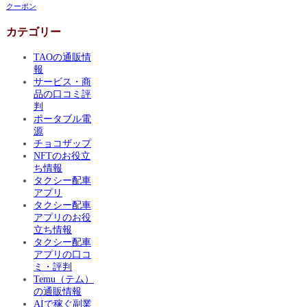
クーポン
カテゴリー
TAOの通販情
報
サービス・商
品の口コミ評
判
ポータブル電
源
チョコザップ
NFTのお役立
ち情報
タクシー配車
アプリ
タクシー配車
アプリのお役
立ち情報
タクシー配車
アプリの口コ
ミ・評判
Temu（テム）
の通販情報
AIで稼ぐ副業