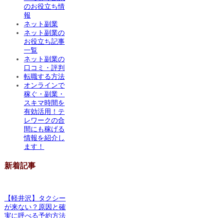
のお役立ち情
報
ネット副業
ネット副業の
お役立ち記事
一覧
ネット副業の
口コミ・評判
転職する方法
オンラインで
稼ぐ・副業・
スキマ時間を
有効活用！テ
レワークの合
間にも稼げる
情報を紹介し
ます！
新着記事
【軽井沢】タクシー
が来ない？原因と確
実に呼べる予約方法