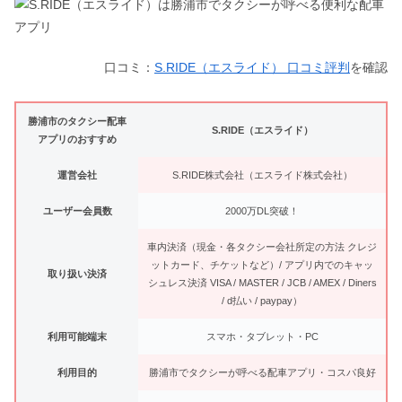
口コミ：
S.RIDE（エスライド） 口コミ評判
を確認
勝浦市のタクシー配車
S.RIDE（エスライド）
アプリのおすすめ
運営会社
S.RIDE株式会社（エスライド株式会社）
ユーザー会員数
2000万DL突破！
車内決済（現金・各タクシー会社所定の方法 クレジ
ットカード、チケットなど）/ アプリ内でのキャッ
取り扱い決済
シュレス決済 VISA / MASTER / JCB / AMEX / Diners
/ d払い / paypay）
利用可能端末
スマホ・タブレット・PC
利用目的
勝浦市でタクシーが呼べる配車アプリ・コスパ良好