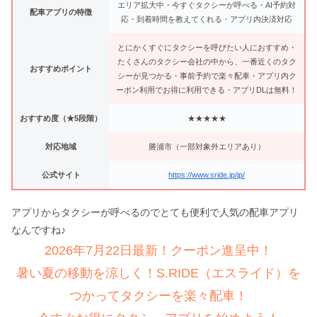
エリア拡大中・今すぐタクシーが呼べる・AI予約対
配車アプリの特徴
応・到着時間を教えてくれる・アプリ内決済対応
とにかくすぐにタクシーを呼びたい人におすすめ・
たくさんのタクシー会社の中から、一番近くのタク
おすすめポイント
シーが見つかる・事前予約で楽々配車・アプリ内ク
ーポン利用でお得に利用できる・アプリDLは無料！
おすすめ度（★5段階）
★★★★★
対応地域
勝浦市（一部対象外エリアあり）
公式サイト
https://www.sride.jp/jp/
アプリからタクシーが呼べるのでとても便利で人気の配車アプリ
なんですね♪
2026年7月22日最新！クーポン進呈中！
暑い夏の移動を涼しく！S.RIDE（エスライド）を
つかってタクシーを楽々配車！