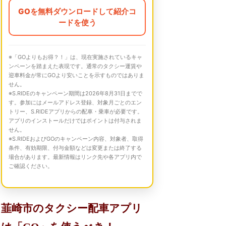
GOを無料ダウンロードして紹介コ
ードを使う
※「GOよりもお得？！」は、現在実施されているキャ
ンペーンを踏まえた表現です。通常のタクシー運賃や
迎車料金が常にGOより安いことを示すものではありま
せん。
※S.RIDEのキャンペーン期間は2026年8月31日までで
す。参加にはメールアドレス登録、対象月ごとのエン
トリー、S.RIDEアプリからの配車・乗車が必要です。
アプリのインストールだけではポイントは付与されま
せん。
※S.RIDEおよびGOのキャンペーン内容、対象者、取得
条件、有効期限、付与金額などは変更または終了する
場合があります。最新情報はリンク先や各アプリ内で
ご確認ください。
韮崎市のタクシー配車アプリ