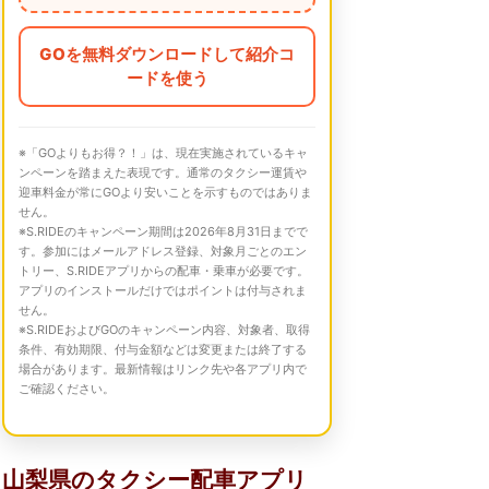
GOを無料ダウンロードして紹介コ
ードを使う
※「GOよりもお得？！」は、現在実施されているキャ
ンペーンを踏まえた表現です。通常のタクシー運賃や
迎車料金が常にGOより安いことを示すものではありま
せん。
※S.RIDEのキャンペーン期間は2026年8月31日までで
す。参加にはメールアドレス登録、対象月ごとのエン
トリー、S.RIDEアプリからの配車・乗車が必要です。
アプリのインストールだけではポイントは付与されま
せん。
※S.RIDEおよびGOのキャンペーン内容、対象者、取得
条件、有効期限、付与金額などは変更または終了する
場合があります。最新情報はリンク先や各アプリ内で
ご確認ください。
山梨県のタクシー配車アプリ