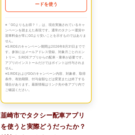
ードを使う
※「GOよりもお得？！」は、現在実施されているキャ
ンペーンを踏まえた表現です。通常のタクシー運賃や
迎車料金が常にGOより安いことを示すものではありま
せん。
※S.RIDEのキャンペーン期間は2026年8月31日までで
す。参加にはメールアドレス登録、対象月ごとのエン
トリー、S.RIDEアプリからの配車・乗車が必要です。
アプリのインストールだけではポイントは付与されま
せん。
※S.RIDEおよびGOのキャンペーン内容、対象者、取得
条件、有効期限、付与金額などは変更または終了する
場合があります。最新情報はリンク先や各アプリ内で
ご確認ください。
韮崎市でタクシー配車アプリ
を使うと実際どうだったか？