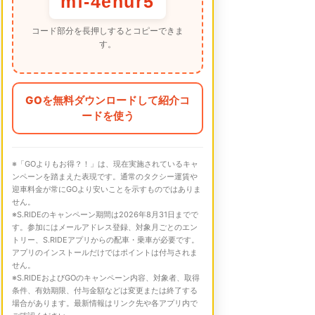
mf-4enur5
コード部分を長押しするとコピーできま
す。
GOを無料ダウンロードして紹介コ
ードを使う
※「GOよりもお得？！」は、現在実施されているキャ
ンペーンを踏まえた表現です。通常のタクシー運賃や
迎車料金が常にGOより安いことを示すものではありま
せん。
※S.RIDEのキャンペーン期間は2026年8月31日までで
す。参加にはメールアドレス登録、対象月ごとのエン
トリー、S.RIDEアプリからの配車・乗車が必要です。
アプリのインストールだけではポイントは付与されま
せん。
※S.RIDEおよびGOのキャンペーン内容、対象者、取得
条件、有効期限、付与金額などは変更または終了する
場合があります。最新情報はリンク先や各アプリ内で