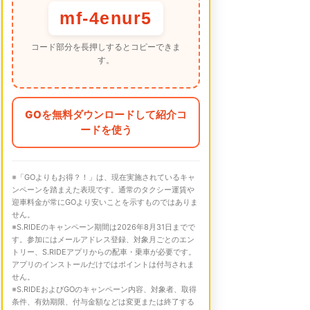
mf-4enur5
コード部分を長押しするとコピーできま
す。
GOを無料ダウンロードして紹介コ
ードを使う
※「GOよりもお得？！」は、現在実施されているキャ
ンペーンを踏まえた表現です。通常のタクシー運賃や
迎車料金が常にGOより安いことを示すものではありま
せん。
※S.RIDEのキャンペーン期間は2026年8月31日までで
す。参加にはメールアドレス登録、対象月ごとのエン
トリー、S.RIDEアプリからの配車・乗車が必要です。
アプリのインストールだけではポイントは付与されま
せん。
※S.RIDEおよびGOのキャンペーン内容、対象者、取得
条件、有効期限、付与金額などは変更または終了する