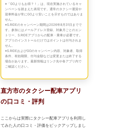
※「GOよりもお得？！」は、現在実施されているキャ
ンペーンを踏まえた表現です。通常のタクシー運賃や
迎車料金が常にGOより安いことを示すものではありま
せん。
※S.RIDEのキャンペーン期間は2026年8月31日までで
す。参加にはメールアドレス登録、対象月ごとのエン
トリー、S.RIDEアプリからの配車・乗車が必要です。
アプリのインストールだけではポイントは付与されま
せん。
※S.RIDEおよびGOのキャンペーン内容、対象者、取得
条件、有効期限、付与金額などは変更または終了する
場合があります。最新情報はリンク先や各アプリ内で
ご確認ください。
直方市のタクシー配車アプリ
の口コミ・評判
ここからは実際にタクシー配車アプリを利用し
てみた人の口コミ・評価をピックアップしまし