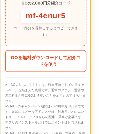
GOの2,000円分紹介コード
mf-4enur5
コード部分を長押しするとコピーできま
す。
GOを無料ダウンロードして紹介コ
ードを使う
※「GOよりもお得？！」は、現在実施されているキャ
ンペーンを踏まえた表現です。通常のタクシー運賃や
迎車料金が常にGOより安いことを示すものではありま
せん。
※S.RIDEのキャンペーン期間は2026年8月31日までで
す。参加にはメールアドレス登録、対象月ごとのエン
トリー、S.RIDEアプリからの配車・乗車が必要です。
アプリのインストールだけではポイントは付与されま
せん。
※S.RIDEおよびGOのキャンペーン内容、対象者、取得