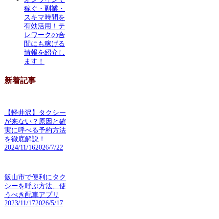
稼ぐ・副業・
スキマ時間を
有効活用！テ
レワークの合
間にも稼げる
情報を紹介し
ます！
新着記事
【軽井沢】タクシー
が来ない？原因と確
実に呼べる予約方法
を徹底解説！
2024/11/16
2026/7/22
飯山市で便利にタク
シーを呼ぶ方法、使
うべき配車アプリ
2023/11/17
2026/5/17