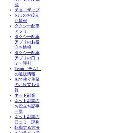
源
チョコザップ
NFTのお役立
ち情報
タクシー配車
アプリ
タクシー配車
アプリのお役
立ち情報
タクシー配車
アプリの口コ
ミ・評判
Temu（テム）
の通販情報
AIで稼ぐ副業
のお役立ち情
報
ネット副業
ネット副業の
お役立ち記事
一覧
ネット副業の
口コミ・評判
転職する方法
オンラインで