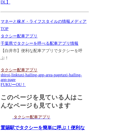
DL】
マネーと稼ぎ・ライフスタイルの情報メディア
TOP
タクシー配車アプリ
千葉県でタクシーを呼べる配車アプリ情報
【白井市】便利な配車アプリでタクシーを呼
ぶ！
タクシー配車アプリ
shiroi-link
taxi-hailing-app-area-page
taxi-hailing-
app-page
FUKUーOU！
このページを見ている人はこ
んなページも見ています
タクシー配車アプリ
置賜駅でタクシーを簡単に呼ぶ！便利な