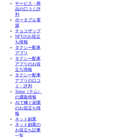
サービス・商
品の口コミ評
判
ポータブル電
源
チョコザップ
NFTのお役立
ち情報
タクシー配車
アプリ
タクシー配車
アプリのお役
立ち情報
タクシー配車
アプリの口コ
ミ・評判
Temu（テム）
の通販情報
AIで稼ぐ副業
のお役立ち情
報
ネット副業
ネット副業の
お役立ち記事
一覧