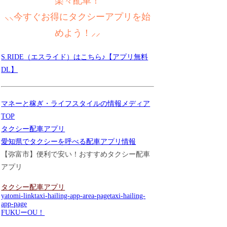
楽々配車！
⸜⸜今すぐお得にタクシーアプリを始
めよう！⸝⸝
S.RIDE（エスライド）はこちら♪【アプリ無料
DL】
マネーと稼ぎ・ライフスタイルの情報メディア
TOP
タクシー配車アプリ
愛知県でタクシーを呼べる配車アプリ情報
【弥富市】便利で安い！おすすめタクシー配車
アプリ
タクシー配車アプリ
yatomi-link
taxi-hailing-app-area-page
taxi-hailing-
app-page
FUKUーOU！