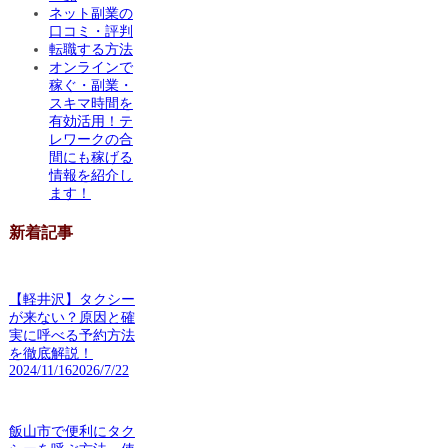
ネット副業の
口コミ・評判
転職する方法
オンラインで
稼ぐ・副業・
スキマ時間を
有効活用！テ
レワークの合
間にも稼げる
情報を紹介し
ます！
新着記事
【軽井沢】タクシー
が来ない？原因と確
実に呼べる予約方法
を徹底解説！
2024/11/16
2026/7/22
飯山市で便利にタク