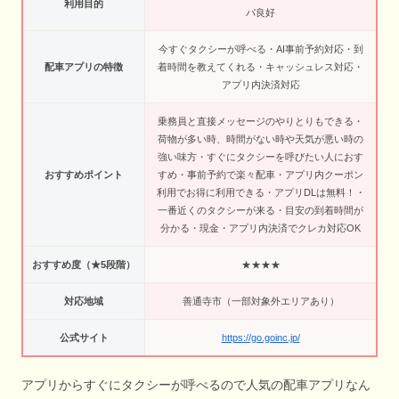
利用目的
パ良好
今すぐタクシーが呼べる・AI事前予約対応・到
配車アプリの特徴
着時間を教えてくれる・キャッシュレス対応・
アプリ内決済対応
乗務員と直接メッセージのやりとりもできる・
荷物が多い時、時間がない時や天気が悪い時の
強い味方・すぐにタクシーを呼びたい人におす
おすすめポイント
すめ・事前予約で楽々配車・アプリ内クーポン
利用でお得に利用できる・アプリDLは無料！・
一番近くのタクシーが来る・目安の到着時間が
分かる・現金・アプリ内決済でクレカ対応OK
おすすめ度（★5段階）
★★★★
対応地域
善通寺市（一部対象外エリアあり）
公式サイト
https://go.goinc.jp/
アプリからすぐにタクシーが呼べるので人気の配車アプリなん