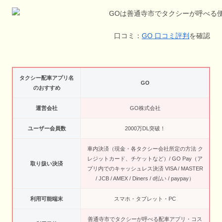
口コミ：
GO 口コミ評判
を確認
タクシー配車アプリ名
GO
のおすすめ
運営会社
GO株式会社
ユーザー会員数
2000万DL突破！
車内決済（現金・各タクシー会社所定の方法 ク
レジットカード、チケットなど）/ GO Pay（ア
取り扱い決済
プリ内でのキャッシュレス決済 VISA / MASTER
/ JCB / AMEX / Diners / d払い / paypay）
利用可能端末
スマホ・タブレット・PC
善通寺市でタクシーが呼べる配車アプリ・コス