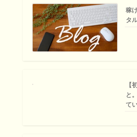
稼
タ
【
と
て