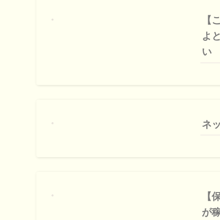
【
よ
い
ネ
【
が