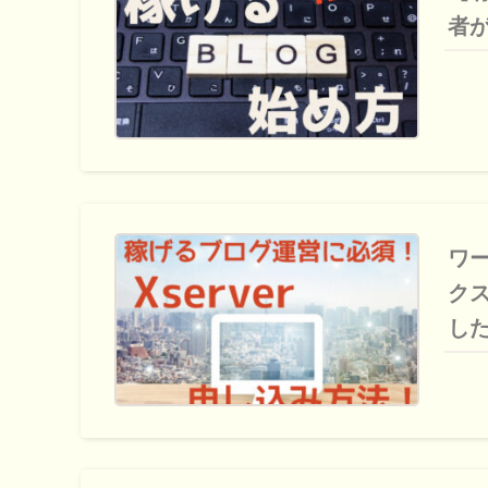
者
ワー
ク
し