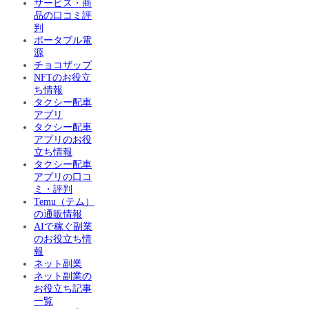
サービス・商
品の口コミ評
判
ポータブル電
源
チョコザップ
NFTのお役立
ち情報
タクシー配車
アプリ
タクシー配車
アプリのお役
立ち情報
タクシー配車
アプリの口コ
ミ・評判
Temu（テム）
の通販情報
AIで稼ぐ副業
のお役立ち情
報
ネット副業
ネット副業の
お役立ち記事
一覧