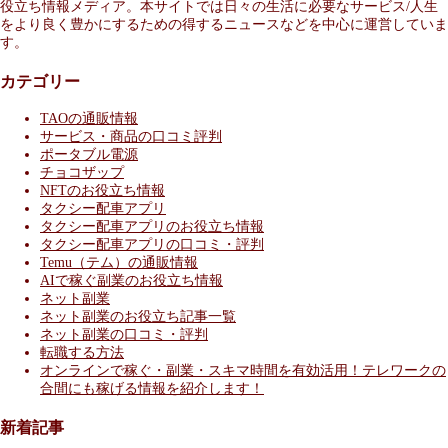
役立ち情報メディア。本サイトでは日々の生活に必要なサービス/人生
をより良く豊かにするための得するニュースなどを中心に運営していま
す。
カテゴリー
TAOの通販情報
サービス・商品の口コミ評判
ポータブル電源
チョコザップ
NFTのお役立ち情報
タクシー配車アプリ
タクシー配車アプリのお役立ち情報
タクシー配車アプリの口コミ・評判
Temu（テム）の通販情報
AIで稼ぐ副業のお役立ち情報
ネット副業
ネット副業のお役立ち記事一覧
ネット副業の口コミ・評判
転職する方法
オンラインで稼ぐ・副業・スキマ時間を有効活用！テレワークの
合間にも稼げる情報を紹介します！
新着記事