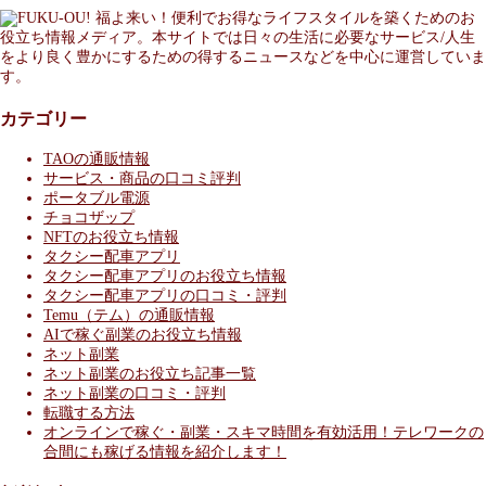
福よ来い！便利でお得なライフスタイルを築くためのお
役立ち情報メディア。本サイトでは日々の生活に必要なサービス/人生
をより良く豊かにするための得するニュースなどを中心に運営していま
す。
カテゴリー
TAOの通販情報
サービス・商品の口コミ評判
ポータブル電源
チョコザップ
NFTのお役立ち情報
タクシー配車アプリ
タクシー配車アプリのお役立ち情報
タクシー配車アプリの口コミ・評判
Temu（テム）の通販情報
AIで稼ぐ副業のお役立ち情報
ネット副業
ネット副業のお役立ち記事一覧
ネット副業の口コミ・評判
転職する方法
オンラインで稼ぐ・副業・スキマ時間を有効活用！テレワークの
合間にも稼げる情報を紹介します！