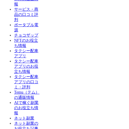
報
サービス・商
品の口コミ評
判
ポータブル電
源
チョコザップ
NFTのお役立
ち情報
タクシー配車
アプリ
タクシー配車
アプリのお役
立ち情報
タクシー配車
アプリの口コ
ミ・評判
Temu（テム）
の通販情報
AIで稼ぐ副業
のお役立ち情
報
ネット副業
ネット副業の
お役立ち記事