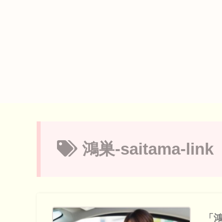
鴻巣-saitama-link
「