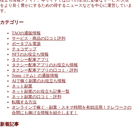
役立ち情報メディア。本サイトでは日々の生活に必要なサービス/人生
をより良く豊かにするための得するニュースなどを中心に運営していま
す。
カテゴリー
TAOの通販情報
サービス・商品の口コミ評判
ポータブル電源
チョコザップ
NFTのお役立ち情報
タクシー配車アプリ
タクシー配車アプリのお役立ち情報
タクシー配車アプリの口コミ・評判
Temu（テム）の通販情報
AIで稼ぐ副業のお役立ち情報
ネット副業
ネット副業のお役立ち記事一覧
ネット副業の口コミ・評判
転職する方法
オンラインで稼ぐ・副業・スキマ時間を有効活用！テレワークの
合間にも稼げる情報を紹介します！
新着記事