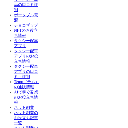
品の口コミ評
判
ポータブル電
源
チョコザップ
NFTのお役立
ち情報
タクシー配車
アプリ
タクシー配車
アプリのお役
立ち情報
タクシー配車
アプリの口コ
ミ・評判
Temu（テム）
の通販情報
AIで稼ぐ副業
のお役立ち情
報
ネット副業
ネット副業の
お役立ち記事
一覧