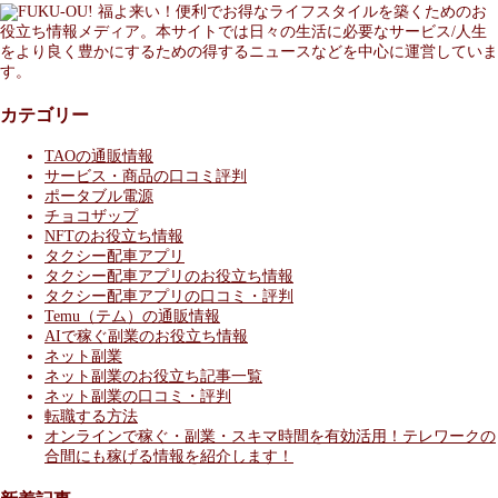
福よ来い！便利でお得なライフスタイルを築くためのお
役立ち情報メディア。本サイトでは日々の生活に必要なサービス/人生
をより良く豊かにするための得するニュースなどを中心に運営していま
す。
カテゴリー
TAOの通販情報
サービス・商品の口コミ評判
ポータブル電源
チョコザップ
NFTのお役立ち情報
タクシー配車アプリ
タクシー配車アプリのお役立ち情報
タクシー配車アプリの口コミ・評判
Temu（テム）の通販情報
AIで稼ぐ副業のお役立ち情報
ネット副業
ネット副業のお役立ち記事一覧
ネット副業の口コミ・評判
転職する方法
オンラインで稼ぐ・副業・スキマ時間を有効活用！テレワークの
合間にも稼げる情報を紹介します！