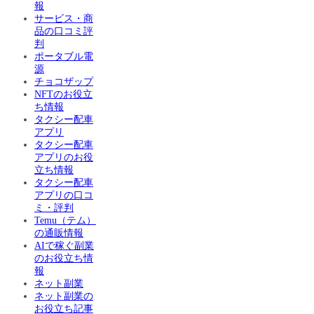
報
サービス・商
品の口コミ評
判
ポータブル電
源
チョコザップ
NFTのお役立
ち情報
タクシー配車
アプリ
タクシー配車
アプリのお役
立ち情報
タクシー配車
アプリの口コ
ミ・評判
Temu（テム）
の通販情報
AIで稼ぐ副業
のお役立ち情
報
ネット副業
ネット副業の
お役立ち記事