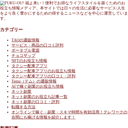
福よ来い！便利でお得なライフスタイルを築くためのお
役立ち情報メディア。本サイトでは日々の生活に必要なサービス/人生
をより良く豊かにするための得するニュースなどを中心に運営していま
す。
カテゴリー
TAOの通販情報
サービス・商品の口コミ評判
ポータブル電源
チョコザップ
NFTのお役立ち情報
タクシー配車アプリ
タクシー配車アプリのお役立ち情報
タクシー配車アプリの口コミ・評判
Temu（テム）の通販情報
AIで稼ぐ副業のお役立ち情報
ネット副業
ネット副業のお役立ち記事一覧
ネット副業の口コミ・評判
転職する方法
オンラインで稼ぐ・副業・スキマ時間を有効活用！テレワークの
合間にも稼げる情報を紹介します！