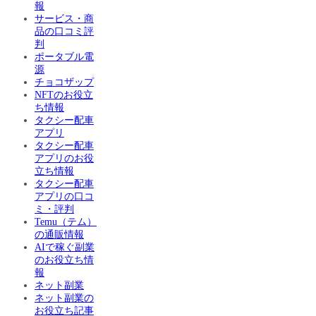
報
サービス・商
品の口コミ評
判
ポータブル電
源
チョコザップ
NFTのお役立
ち情報
タクシー配車
アプリ
タクシー配車
アプリのお役
立ち情報
タクシー配車
アプリの口コ
ミ・評判
Temu（テム）
の通販情報
AIで稼ぐ副業
のお役立ち情
報
ネット副業
ネット副業の
お役立ち記事