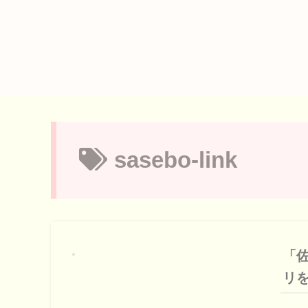
sasebo-link
「
リ