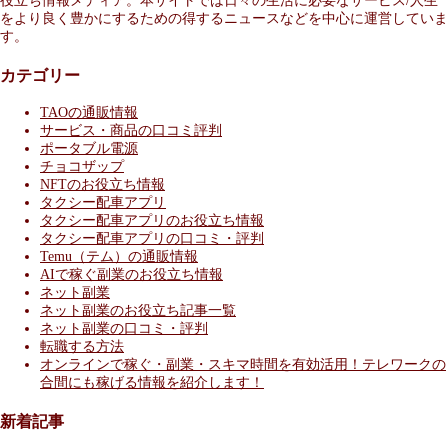
役立ち情報メディア。本サイトでは日々の生活に必要なサービス/人生
をより良く豊かにするための得するニュースなどを中心に運営していま
す。
カテゴリー
TAOの通販情報
サービス・商品の口コミ評判
ポータブル電源
チョコザップ
NFTのお役立ち情報
タクシー配車アプリ
タクシー配車アプリのお役立ち情報
タクシー配車アプリの口コミ・評判
Temu（テム）の通販情報
AIで稼ぐ副業のお役立ち情報
ネット副業
ネット副業のお役立ち記事一覧
ネット副業の口コミ・評判
転職する方法
オンラインで稼ぐ・副業・スキマ時間を有効活用！テレワークの
合間にも稼げる情報を紹介します！
新着記事