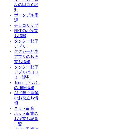
品の口コミ評
判
ポータブル電
源
チョコザップ
NFTのお役立
ち情報
タクシー配車
アプリ
タクシー配車
アプリのお役
立ち情報
タクシー配車
アプリの口コ
ミ・評判
Temu（テム）
の通販情報
AIで稼ぐ副業
のお役立ち情
報
ネット副業
ネット副業の
お役立ち記事
一覧