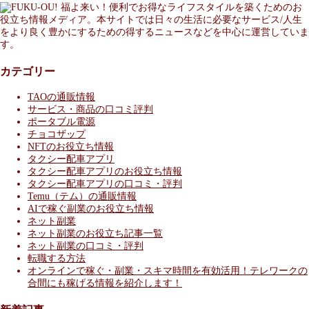
福よ来い！便利でお得なライフスタイルを築くためのお
役立ち情報メディア。本サイトでは日々の生活に必要なサービス/人生
をより良く豊かにするための得するニュースなどを中心に運営していま
す。
カテゴリー
TAOの通販情報
サービス・商品の口コミ評判
ポータブル電源
チョコザップ
NFTのお役立ち情報
タクシー配車アプリ
タクシー配車アプリのお役立ち情報
タクシー配車アプリの口コミ・評判
Temu（テム）の通販情報
AIで稼ぐ副業のお役立ち情報
ネット副業
ネット副業のお役立ち記事一覧
ネット副業の口コミ・評判
転職する方法
オンラインで稼ぐ・副業・スキマ時間を有効活用！テレワークの
合間にも稼げる情報を紹介します！