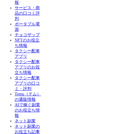
報
サービス・商
品の口コミ評
判
ポータブル電
源
チョコザップ
NFTのお役立
ち情報
タクシー配車
アプリ
タクシー配車
アプリのお役
立ち情報
タクシー配車
アプリの口コ
ミ・評判
Temu（テム）
の通販情報
AIで稼ぐ副業
のお役立ち情
報
ネット副業
ネット副業の
お役立ち記事