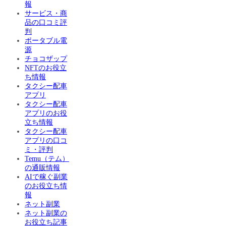
報
サービス・商
品の口コミ評
判
ポータブル電
源
チョコザップ
NFTのお役立
ち情報
タクシー配車
アプリ
タクシー配車
アプリのお役
立ち情報
タクシー配車
アプリの口コ
ミ・評判
Temu（テム）
の通販情報
AIで稼ぐ副業
のお役立ち情
報
ネット副業
ネット副業の
お役立ち記事