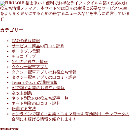
福よ来い！便利でお得なライフスタイルを築くためのお
役立ち情報メディア。本サイトでは日々の生活に必要なサービス/人生
をより良く豊かにするための得するニュースなどを中心に運営していま
す。
カテゴリー
TAOの通販情報
サービス・商品の口コミ評判
ポータブル電源
チョコザップ
NFTのお役立ち情報
タクシー配車アプリ
タクシー配車アプリのお役立ち情報
タクシー配車アプリの口コミ・評判
Temu（テム）の通販情報
AIで稼ぐ副業のお役立ち情報
ネット副業
ネット副業のお役立ち記事一覧
ネット副業の口コミ・評判
転職する方法
オンラインで稼ぐ・副業・スキマ時間を有効活用！テレワークの
合間にも稼げる情報を紹介します！