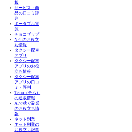
報
サービス・商
品の口コミ評
判
ポータブル電
源
チョコザップ
NFTのお役立
ち情報
タクシー配車
アプリ
タクシー配車
アプリのお役
立ち情報
タクシー配車
アプリの口コ
ミ・評判
Temu（テム）
の通販情報
AIで稼ぐ副業
のお役立ち情
報
ネット副業
ネット副業の
お役立ち記事