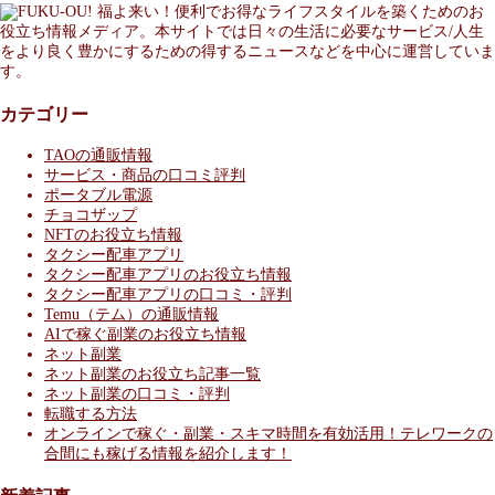
福よ来い！便利でお得なライフスタイルを築くためのお
役立ち情報メディア。本サイトでは日々の生活に必要なサービス/人生
をより良く豊かにするための得するニュースなどを中心に運営していま
す。
カテゴリー
TAOの通販情報
サービス・商品の口コミ評判
ポータブル電源
チョコザップ
NFTのお役立ち情報
タクシー配車アプリ
タクシー配車アプリのお役立ち情報
タクシー配車アプリの口コミ・評判
Temu（テム）の通販情報
AIで稼ぐ副業のお役立ち情報
ネット副業
ネット副業のお役立ち記事一覧
ネット副業の口コミ・評判
転職する方法
オンラインで稼ぐ・副業・スキマ時間を有効活用！テレワークの
合間にも稼げる情報を紹介します！