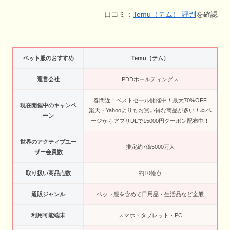
口コミ：
Temu（テム） 評判
を確認
ペット服のおすすめ
Temu（テム）
運営会社
PDDホールディングス
春間近！ベストセール開催中！最大70%OFF
現在開催中のキャンペ
楽天・Yahooよりもお買い得な商品が多い！本ペ
ーン
ージからアプリDLで15000円クーポン配布中！
世界のアクティブユー
推定約7億5000万人
ザー会員数
取り扱い商品点数
約10億点
通販ジャンル
ペット服を含めて日用品・生活品など全般
利用可能端末
スマホ・タブレット・PC