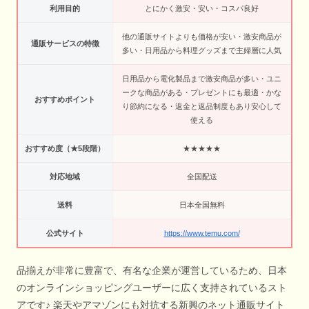
利用目的
とにかく激安・安い・コスパ良好
他の通販サイトよりも価格が安い・激安商品が
通販サービスの特徴
多い・日用品から料理グッズまで主婦層に人気
日用品から電化製品まで激安商品が多い・ユニ
ークな商品がある・プレゼントにも最適・かな
おすすめポイント
り節約になる・返金と返品制度もあり安心して
使える
おすすめ度（★5段階）
★★★★★
対応地域
全国配送
送料
日本全国無料
公式サイト
https://www.temu.com/
品揃えが非常に豊富で、有名な企業が運営しているため、日本
のオンラインショッピングユーザーに広く支持されているスト
アです♪ 楽天やアマゾンにも対抗する新興のネット通販サイト