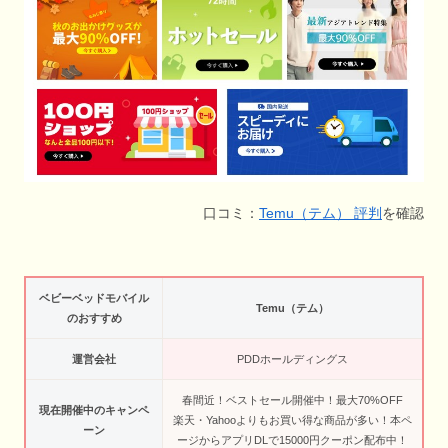
口コミ：
Temu（テム） 評判
を確認
ベビーベッドモバイル
Temu（テム）
のおすすめ
運営会社
PDDホールディングス
春間近！ベストセール開催中！最大70%OFF
現在開催中のキャンペ
楽天・Yahooよりもお買い得な商品が多い！本ペ
ーン
ージからアプリDLで15000円クーポン配布中！