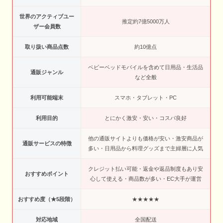
世界のアクティブユー
推定約7億5000万人
ザー会員数
取り扱い商品点数
約10億点
ベビーベッドモバイルを含めて日用品・生活品
通販ジャンル
など全般
利用可能端末
スマホ・タブレット・PC
利用目的
とにかく激安・安い・コスパ良好
他の通販サイトよりも価格が安い・激安商品が
通販サービスの特徴
多い・日用品から料理グッズまで主婦層に人気
クレジット払い可能・返金や返品制度もあり安
おすすめポイント
心して使える・商品数が多い・EC大手が運営
おすすめ度（★5段階）
★★★★★
対応地域
全国配送