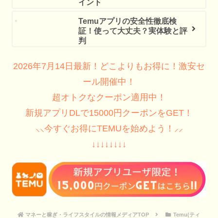
イント
Temuアプリの安全性徹底検
証！使って大丈夫？実体験と評
判
2026年7月14日最新！どこよりもお得に！激安セ
ール開催中！
超オトクなクーポン適用中！
新規アプリDLで15000円クーポンをGET！
⸜⸜今すぐお得にTEMUを始めよう！⸝⸝
↓↓↓↓↓↓↓↓
マネーと稼ぎ・ライフスタイルの情報メディアTOP
Temu(ティ