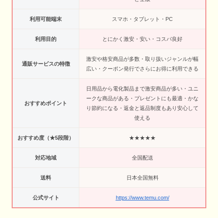
利用可能端末
スマホ・タブレット・PC
利用目的
とにかく激安・安い・コスパ良好
激安や格安商品が多数・取り扱いジャンルが幅
通販サービスの特徴
広い・クーポン発行でさらにお得に利用できる
日用品から電化製品まで激安商品が多い・ユニ
ークな商品がある・プレゼントにも最適・かな
おすすめポイント
り節約になる・返金と返品制度もあり安心して
使える
おすすめ度（★5段階）
★★★★★
対応地域
全国配送
送料
日本全国無料
公式サイト
https://www.temu.com/