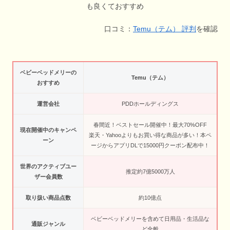
口コミ：
Temu（テム） 評判
を確認
ベビーベッドメリーの
Temu（テム）
おすすめ
運営会社
PDDホールディングス
春間近！ベストセール開催中！最大70%OFF
現在開催中のキャンペ
楽天・Yahooよりもお買い得な商品が多い！本ペ
ーン
ージからアプリDLで15000円クーポン配布中！
世界のアクティブユー
推定約7億5000万人
ザー会員数
取り扱い商品点数
約10億点
ベビーベッドメリーを含めて日用品・生活品な
通販ジャンル
ど全般