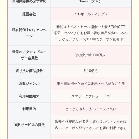
車用掃除機のおすすめ
Temu（テム）
運営会社
PDDホールディングス
春間近！ベストセール開催中！最大70%OFF
現在開催中のキャンペ
楽天・Yahooよりもお買い得な商品が多い！本ペ
ーン
ージからアプリDLで15000円クーポン配布中！
世界のアクティブユー
推定約7億5000万人
ザー会員数
取り扱い商品点数
約10億点
通販ジャンル
車用掃除機を含めて日用品・生活品など全般
利用可能端末
スマホ・タブレット・PC
利用目的
とにかく激安・安い・コスパ良好
激安や格安商品が多数・取り扱いジャンルが幅
通販サービスの特徴
広い・クーポン発行でさらにお得に利用できる