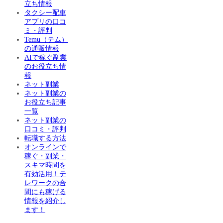
立ち情報
タクシー配車
アプリの口コ
ミ・評判
Temu（テム）
の通販情報
AIで稼ぐ副業
のお役立ち情
報
ネット副業
ネット副業の
お役立ち記事
一覧
ネット副業の
口コミ・評判
転職する方法
オンラインで
稼ぐ・副業・
スキマ時間を
有効活用！テ
レワークの合
間にも稼げる
情報を紹介し
ます！