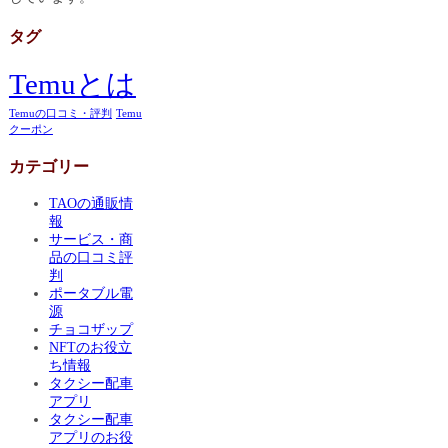
タグ
Temuとは
Temuの口コミ・評判
Temu
クーポン
カテゴリー
TAOの通販情
報
サービス・商
品の口コミ評
判
ポータブル電
源
チョコザップ
NFTのお役立
ち情報
タクシー配車
アプリ
タクシー配車
アプリのお役