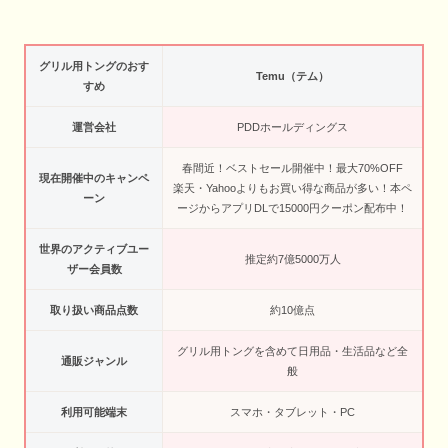
グリル用トングのおす
Temu（テム）
すめ
運営会社
PDDホールディングス
春間近！ベストセール開催中！最大70%OFF
現在開催中のキャンペ
楽天・Yahooよりもお買い得な商品が多い！本ペ
ーン
ージからアプリDLで15000円クーポン配布中！
世界のアクティブユー
推定約7億5000万人
ザー会員数
取り扱い商品点数
約10億点
グリル用トングを含めて日用品・生活品など全
通販ジャンル
般
利用可能端末
スマホ・タブレット・PC