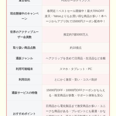
運営会社
PDDホールディングス
春間近！ベストセール開催中！最大70%OFF
現在開催中のキャンペ
楽天・Yahooよりもお買い得な商品が多い！本ペ
ーン
ージからアプリDLで15000円クーポン配布中！
世界のアクティブユー
推定約7億5000万人
ザー会員数
取り扱い商品点数
約10億点
通販ジャンル
ヘアクリップを含めて日用品・生活品など全般
利用可能端末
スマホ・タブレット・PC
利用目的
とにかく激安・安い・コスパ良好
15000円OFF・10000円OFFクーポンがもらえ
通販サービスの特徴
る・格安商品が多数・サポート体制も安心
日用品から電化製品まで激安商品が多い・ユニ
ークな商品がある・プレゼントにも最適・かな
おすすめポイント