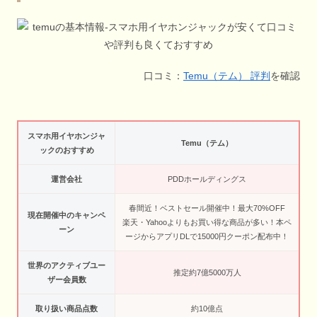
口コミ：
Temu（テム） 評判
を確認
スマホ用イヤホンジャ
Temu（テム）
ックのおすすめ
運営会社
PDDホールディングス
春間近！ベストセール開催中！最大70%OFF
現在開催中のキャンペ
楽天・Yahooよりもお買い得な商品が多い！本ペ
ーン
ージからアプリDLで15000円クーポン配布中！
世界のアクティブユー
推定約7億5000万人
ザー会員数
取り扱い商品点数
約10億点