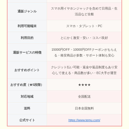
スマホ用イヤホンジャックを含めて日用品・生
通販ジャンル
活品など全般
利用可能端末
スマホ・タブレット・PC
利用目的
とにかく激安・安い・コスパ良好
15000円OFF・10000円OFFクーポンがもらえ
通販サービスの特徴
る・格安商品が多数・サポート体制も安心
クレジット払い可能・返金や返品制度もあり安
おすすめポイント
心して使える・商品数が多い・EC大手が運営
おすすめ度（★5段階）
★★★★
対応地域
全国配送
送料
日本全国無料
公式サイト
https://www.temu.com/