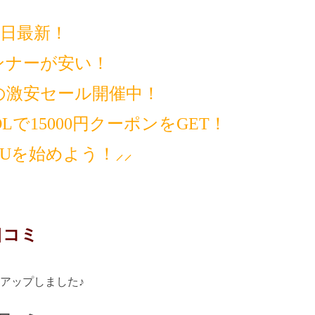
14日最新！
ンナーが安い！
の激安セール開催中！
で15000円クーポンをGET！
MUを始めよう！⸝⸝
口コミ
アップしました♪