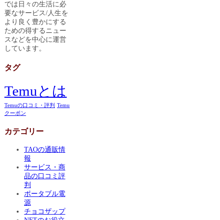
では日々の生活に必
要なサービス/人生を
より良く豊かにする
ための得するニュー
スなどを中心に運営
しています。
タグ
Temuとは
Temuの口コミ・評判
Temu
クーポン
カテゴリー
TAOの通販情
報
サービス・商
品の口コミ評
判
ポータブル電
源
チョコザップ