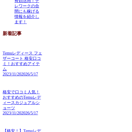
有効活用！テ
レワークの合
間にも稼げる
情報を紹介し
ます！
新着記事
Temuレディース フェ
ザーコート 格安口コ
ミ！おすすめアイテ
ム
2023/11/20
2026/5/17
格安で口コミ人気！
おすすめのTemuレデ
ィースカジュアルシ
ョーツ
2023/11/20
2026/5/17
【格安！】Temuレデ