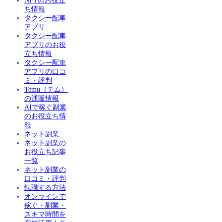
NFTのお役立
ち情報
タクシー配車
アプリ
タクシー配車
アプリのお役
立ち情報
タクシー配車
アプリの口コ
ミ・評判
Temu（テム）
の通販情報
AIで稼ぐ副業
のお役立ち情
報
ネット副業
ネット副業の
お役立ち記事
一覧
ネット副業の
口コミ・評判
転職する方法
オンラインで
稼ぐ・副業・
スキマ時間を