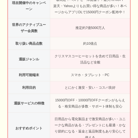
現在開催中のキャンペ
楽天・Yahooよりもお買い得な商品が多い！本ペ
ーン
ージからアプリDLで15000円クーポン配布中！
世界のアクティブユー
推定約7億5000万人
ザー会員数
取り扱い商品点数
約10億点
クリスマスコーヒーセットを含めて日用品・生
通販ジャンル
活品など全般
利用可能端末
スマホ・タブレット・PC
利用目的
とにかく激安・安い・コスパ良好
15000円OFF・10000円OFFクーポンがもらえ
通販サービスの特徴
る・格安商品が多数・サポート体制も安心
日用品から電化製品まで激安商品が多い・ユニ
ークな商品がある・プレゼントにも最適・かな
おすすめポイント
り節約になる・返金と返品制度もあり安心して
使える