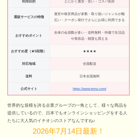
利用目的
とにかく激安・安い・コスパ良好
激安や格安商品が多数・取り扱いジャンルが幅
通販サービスの特徴
広い・クーポン発行でさらにお得に利用できる
全体の会員数が多い・送料無料・特価で生活品
おすすめポイント
や美容品・雑貨も買える
おすすめ度（★5段階）
★★★★
対応地域
全国配送
送料
日本全国無料
公式サイト
https://www.temu.com/
世界的な規模を誇る企業グループの一角として、様々な商品を
提供しているので、日本でもオンラインショッピングをする人
たちに大人気のイチオシのストアなんですね♪
2026年7月14日最新！