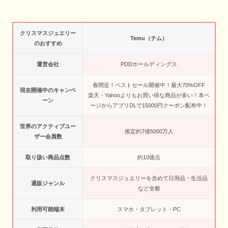
クリスマスジュエリー
Temu（テム）
のおすすめ
運営会社
PDDホールディングス
春間近！ベストセール開催中！最大70%OFF
現在開催中のキャンペ
楽天・Yahooよりもお買い得な商品が多い！本ペ
ーン
ージからアプリDLで15000円クーポン配布中！
世界のアクティブユー
推定約7億5000万人
ザー会員数
取り扱い商品点数
約10億点
クリスマスジュエリーを含めて日用品・生活品
通販ジャンル
など全般
利用可能端末
スマホ・タブレット・PC