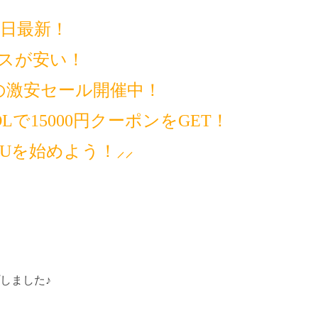
14日最新！
スが安い！
の激安セール開催中！
で15000円クーポンをGET！
MUを始めよう！⸝⸝
しました♪