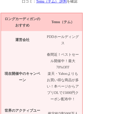
口コミ：
Temu（テム） 評判
を確認
ロングカーディガンの
Temu（テム）
おすすめ
PDDホールディング
運営会社
ス
春間近！ベストセー
ル開催中！最大
70%OFF
現在開催中のキャンペ
楽天・Yahooよりも
ーン
お買い得な商品が多
い！本ページからア
プリDLで15000円ク
ーポン配布中！
世界のアクティブユー
推定約7億5000万人