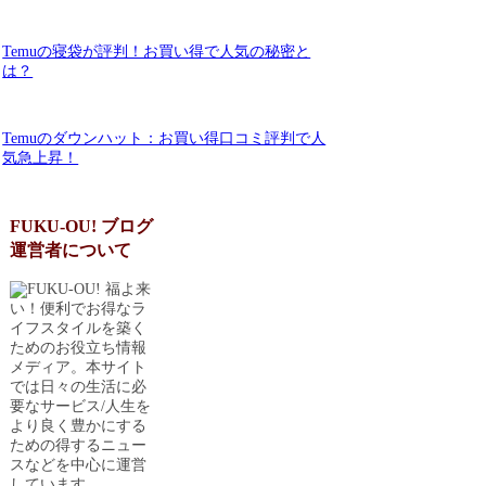
Temuの寝袋が評判！お買い得で人気の秘密と
は？
Temuのダウンハット：お買い得口コミ評判で人
気急上昇！
FUKU-OU! ブログ
運営者について
福よ来
い！便利でお得なラ
イフスタイルを築く
ためのお役立ち情報
メディア。本サイト
では日々の生活に必
要なサービス/人生を
より良く豊かにする
ための得するニュー
スなどを中心に運営
しています。