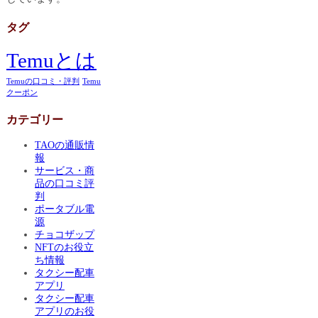
タグ
Temuとは
Temuの口コミ・評判
Temu
クーポン
カテゴリー
TAOの通販情
報
サービス・商
品の口コミ評
判
ポータブル電
源
チョコザップ
NFTのお役立
ち情報
タクシー配車
アプリ
タクシー配車
アプリのお役